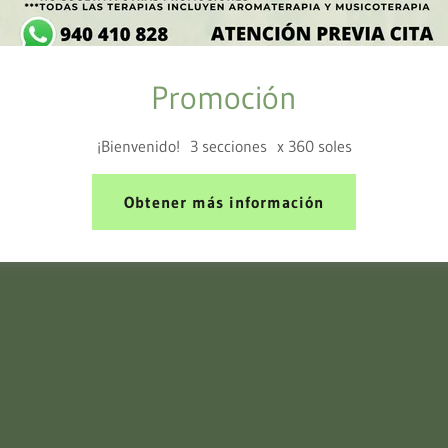
Promoción
Luna Nueva Centro Holístico
¡Bienvenido! 3 secciones x 360 soles
Av. Gral. Eugenio Garzón 1756, Jesús María
+51 940-410-828
Obtener más información
dos los derechos reservados.