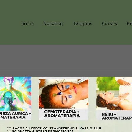
Inicio
Nosotros
Terapias
Cursos
Re
Próximamente: Política de privacidad
erva en Línea
Eventos
Política de privacidad
Términos